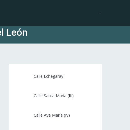
INICIO
el León
Calle Echegaray
abril 15, 2024
Calle Santa María (III)
marzo 7, 2024
Calle Ave María (IV)
marzo 7, 2024